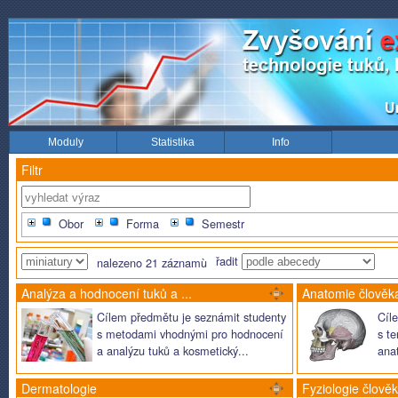
Moduly
Statistika
Info
Filtr
Obor
Forma
Semestr
řadit
nalezeno
21
záznamù
Analýza a hodnocení tuků a ...
Anatomie člověk
Cílem předmětu je seznámit studenty
Cíl
s metodami vhodnými pro hodnocení
s te
a analýzu tuků a kosmetický...
anat
Dermatologie
Fyziologie člově