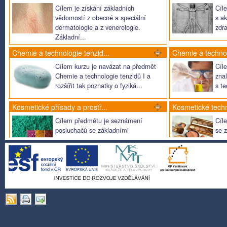
Cílem je získání základních
Cíl
vědomostí z obecné a speciální
s ak
dermatologie a z venerologie.
zdra
Základní...
Chemie a technologie tenzid...
Chemie a technol
Cílem kurzu je navázat na předmět
Cíl
Chemie a technologie tenzidů I a
zna
rozšířit tak poznatky o fyziká...
s t
Kosmetické přísady a prostř...
Kosmetické tech
Cílem předmětu je seznámení
Cíl
posluchačů se základními
se 
ingrediencemi kosmetických
tech
prostředků, různý...
Laboratoř v oboru I
Laboratoř v oboru
Cílem kurzu je prohloubení
Cíl
praktických dovedností a ověření
pra
některých teoretických znalostí z
někt
obl...
obl.
Reologie potravin a kosmeti...
Seminář k diplom