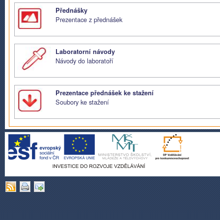
STAG
Přednášky
odkaz do systému studijní
Prezentace z přednášek
agendy
Laboratorní návody
Návody do laboratoří
Prezentace přednášek ke stažení
Soubory ke stažení
Přednáška 1
Přednáška 2
Přednáška 5
Přednáška 6
Přednáška 9
Přednáška 10