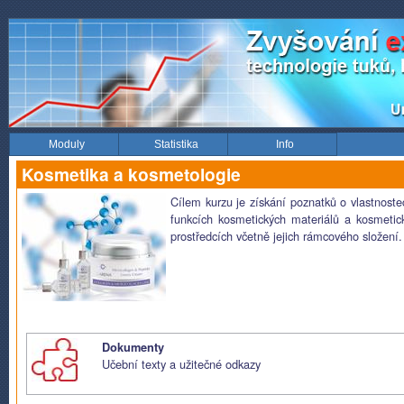
Moduly
Statistika
Info
Kosmetika a kosmetologie
Cílem kurzu je získání poznatků o vlastnoste
funkcích kosmetických materiálů a kosmetic
prostředcích včetně jejich rámcového složení.
Dokumenty
Učební texty a užitečné odkazy